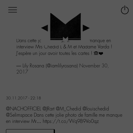
Afficher
Panneau de gestion des cookies
Labo
Connex
-
le
M-
menu
Aller
Dans cette jolie photo de famille me manque en
au
interview Mrs Chedid L & M et Madame Varda !
menu
J'espère un jour avoir toutes les cartes ! 🙈❤️
Aller
au
— Lily Rosana (@iamlilyrosana)
November 30,
contenu
2017
Aller
à
la
recherche
30.11.2017 - 22:18
@NACHOFFICIEL @JRart @M_Chedid @louischedid
@Selimspace Dans cette jolie photo de famille me manque
en interview Mr… https://t.co/Wq9B9Vo0qz