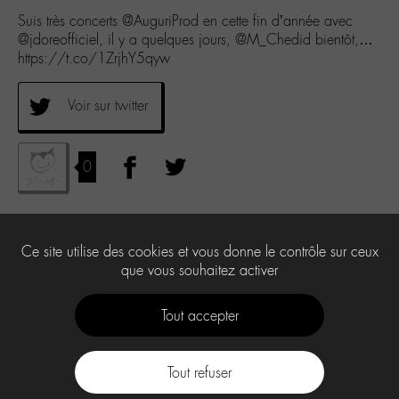
Suis très concerts @AuguriProd en cette fin d’année avec
@jdoreofficiel, il y a quelques jours, @M_Chedid bientôt,…
https://t.co/1ZrjhY5qyw
Voir sur twitter
0
Ce site utilise des cookies et vous donne le contrôle sur ceux
que vous souhaitez activer
Tout accepter
Tout refuser