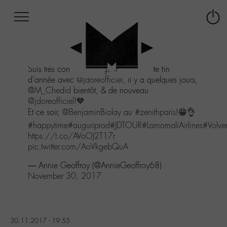
Afficher
Panneau de gestion des cookies
Labo
Connex
-
le
M-
menu
Aller
Suis très concerts
@AuguriProd
en cette fin
au
d'année avec
@jdoreofficiel
, il y a quelques jours,
menu
@M_Chedid
bientôt, & de nouveau
Aller
@jdoreofficiel
!💙
au
Et ce soir,
@BenjaminBiolay
au
#zenithparis
!😁👌
contenu
Aller
#happytime
#auguriprod
#JDTOUR
#LamomaliAirlines
#Volver
à
https://t.co/AVoOJ2T17r
la
pic.twitter.com/AoVkgebQuA
recherche
— Annie Geoffroy (@AnnieGeoffroy68)
November 30, 2017
30.11.2017 - 19:55