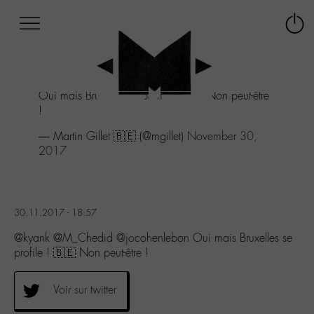
Afficher
Panneau de gestion des cookies
Labo
Connex
-
le
M-
menu
Aller
Oui mais Bruxelles se profile ! 🇧🇪 Non peut-être
au
!
menu
Aller
— Martin Gillet 🇧🇪 (@mgillet)
November 30,
au
2017
contenu
Aller
à
la
30.11.2017 - 18:57
recherche
@kyank @M_Chedid @jocohenlebon Oui mais Bruxelles se
profile ! 🇧🇪 Non peut-être !
Voir sur twitter