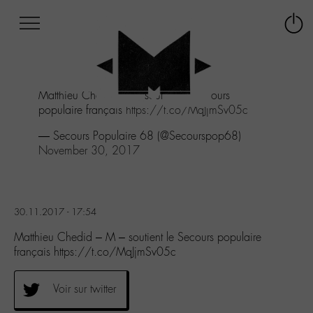
Afficher
Panneau de gestion des cookies
Labo
Connex
-
le
M-
menu
Aller
Matthieu Chedid - M - soutient le Secours
au
populaire français
https://t.co/MqJjmSv05c
menu
Aller
— Secours Populaire 68 (@Secourspop68)
au
November 30, 2017
contenu
Aller
à
la
30.11.2017 - 17:54
recherche
Matthieu Chedid – M – soutient le Secours populaire
français https://t.co/MqJjmSv05c
Voir sur twitter