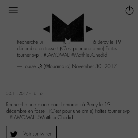
Afficher
Panneau de gestion des cookies
Labo
Connex
-
le
M-
menu
Aller
Recherche une place pour Lamomali à Bercy le 19
au
décembre en fosse ! (C'est pour une amie) Faites
menu
tourner svp !
#LAMOMALI
#MatthieuChedid
Aller
au
— Louise 🌙 (@louamalia)
November 30, 2017
contenu
Aller
à
la
30.11.2017 - 16:16
recherche
Recherche une place pour Lamomali à Bercy le 19
décembre en fosse ! (C’est pour une amie) Faites tourner svp
! #LAMOMALI #MatthieuChedid
Voir sur twitter