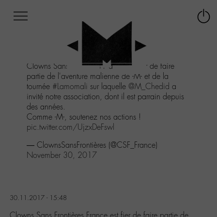
Afficher
Panneau de gestion des cookies
Labo
Connex
-
le
M-
menu
Aller
Clowns Sans Frontières France est fier de faire
au
partie de l'aventure malienne de -M- et de la
menu
tournée
#Lamomali
sur laquelle
@M_Chedid
a
Aller
invité notre association, dont il est parrain depuis
au
des années.
contenu
Comme -M-, soutenez nos actions !
Aller
pic.twitter.com/UjzxDeFswl
à
la
— ClownsSansFrontières (@CSF_France)
recherche
November 30, 2017
30.11.2017 - 15:48
Clowns Sans Frontières France est fier de faire partie de