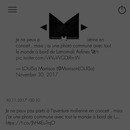
Afficher
Panneau de gestion des cookies
Labo
Connex
-
le
M-
menu
Aller
Je ne peux pas partir à l'aventure malienne en
au
concert , mais j'ai une photo commune avec tout
menu
le monde à bord de Lamomali Airlines 🚀✨
Aller
pic.twitter.com/vWuWGDLRmW
au
contenu
— LOUISa Morrison (@MorrisonLOUISa)
Aller
November 30, 2017
à
la
recherche
30.11.2017 - 00:10
Je ne peux pas partir à l’aventure malienne en concert , mais
j’ai une photo commune avec tout le monde à bord de L…
https://t.co/JhH4EuTrqO