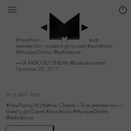
Afficher
Panneau de gestion des cookies
Labo
Connex
-
le
M-
menu
Aller
#NowPlaying
M (Matthieu Chedid) - Toute
au
première fois - I kissed a girl (Cover)
#soundtracks
menu
#MusiquesDeFilms
@radioducine
Aller
au
— LA RADIO DU CINEMA (@radioducinema)
contenu
November 29, 2017
Aller
à
la
recherche
29.11.2017 - 23:05
#NowPlaying M (Matthieu Chedid) – Toute première fois – I
kissed a girl (Cover) #soundtracks #MusiquesDeFilms
@radioducine