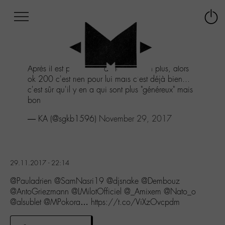
Afficher
Panneau de gestion des cookies
Labo
Connex
-
le
M-
menu
Aller
Après il est pas obligé de le faire non plus, alors
au
ok 200 c'est rien pour lui mais c'est déjà bien...
menu
c'est sûr qu'il y en a qui sont plus "généreux" mais
Aller
bon
au
contenu
— KA (@sgkb1596)
November 29, 2017
Aller
à
la
recherche
29.11.2017 - 22:14
@Pauladrien @SamNasri19 @djsnake @Dembouz
@AntoGriezmann @LMilotOfficiel @_Amixem @Nato_o
@alsublet @MPokora… https://t.co/ViXzOvcpdm