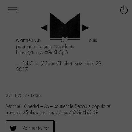
Afficher
Panneau de gestion des cookies
Labo
Connex
-
le
M-
menu
Aller
Matthieu Chedid - M - soutient le Secours
au
populaire français
#Solidarité
menu
https://t.co/eXGaXbCjrG
Aller
au
— FabChic (@FabieChiche)
November 29,
contenu
2017
Aller
à
la
recherche
29.11.2017 - 17:36
Matthieu Chedid – M – soutient le Secours populaire
français #Solidarité https://t.co/eXGaXbCjrG
Voir sur twitter