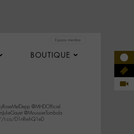
Espace membre
BOUTIQUE
RoseMelDepp @MHDOfficiel
JulieGayet @MoussierTombola
s://t.co/D1nRwhQ1eD