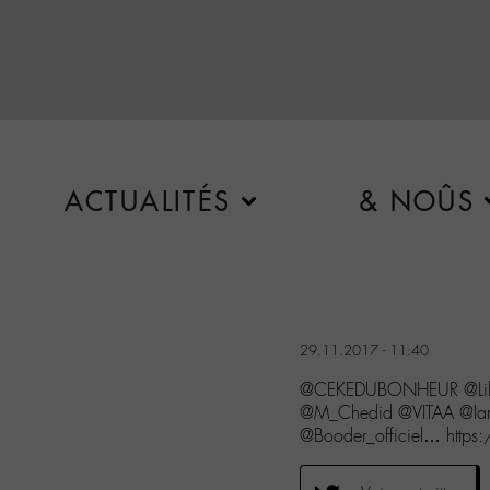
ACTUALITÉS
& NOÛS
29.11.2017 - 11:40
@CEKEDUBONHEUR @Lily
@M_Chedid @VITAA @Iam
@Booder_officiel… http