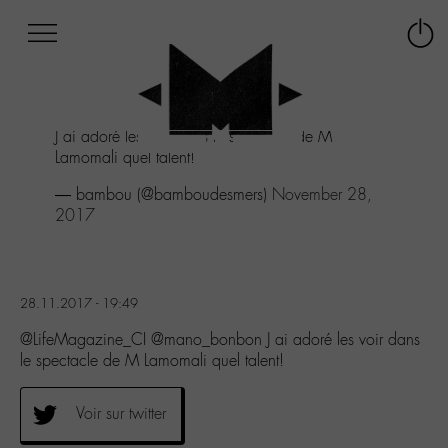
Afficher
Panneau de gestion des cookies
Labo
Connex
-
le
M-
menu
Aller
J ai adoré les voir dans le spectacle de M
au
Lamomali quel talent!
menu
Aller
— bambou (@bamboudesmers)
November 28,
au
2017
contenu
Aller
à
la
28.11.2017 - 19:49
recherche
@LifeMagazine_CI @mano_bonbon J ai adoré les voir dans
le spectacle de M Lamomali quel talent!
Voir sur twitter