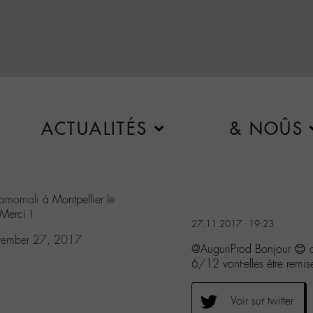
ACTUALITÉS
& NOÛS
amomali
à Montpellier le
Merci !
27.11.2017 - 19:23
ember 27, 2017
@AuguriProd Bonjour 😊 d
6/12 vont-elles être remi
Voir sur twitter