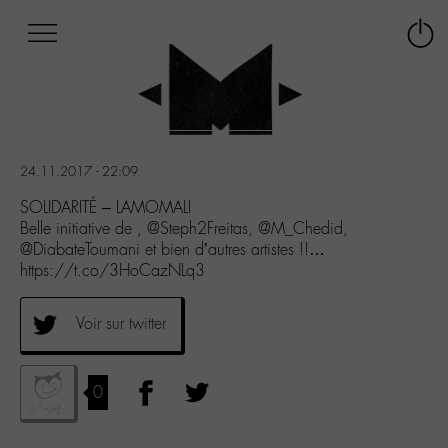
Afficher
Panneau de gestion des cookies
Labo
Connex
-
le
M-
menu
Aller
au
menu
24.11.2017 - 22:09
Aller
au
SOLIDARITÉ – LAMOMALI
contenu
Belle initiative de , @Steph2Freitas, @M_Chedid,
Aller
@DiabateToumani et bien d’autres artistes !!…
à
https://t.co/3HoCazNLq3
la
recherche
Voir sur twitter
0