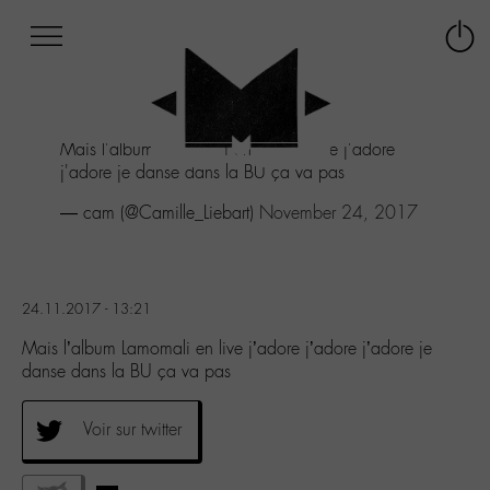
Afficher
Panneau de gestion des cookies
Labo
Connex
-
le
M-
menu
Aller
Mais l'album Lamomali en live j'adore j'adore
au
j'adore je danse dans la BU ça va pas
menu
Aller
— cam (@Camille_Liebart)
November 24, 2017
au
contenu
Aller
à
24.11.2017 - 13:21
la
recherche
Mais l’album Lamomali en live j’adore j’adore j’adore je
danse dans la BU ça va pas
Voir sur twitter