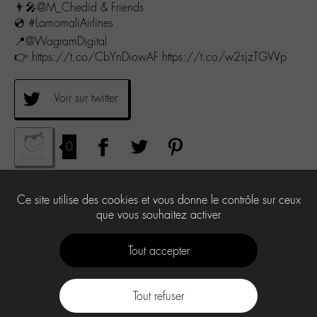
👨‍🎤@M_Chedid & Friends
💿 #LamomaliAirlines
📍@WagramDigital
👉 https://t.co/CbYnDiowAF https://t.co/w2sjzTGVVp
Voir sur twitter
0
Ce site utilise des cookies et vous donne le contrôle sur ceux
que vous souhaitez activer
Tout accepter
Tout refuser