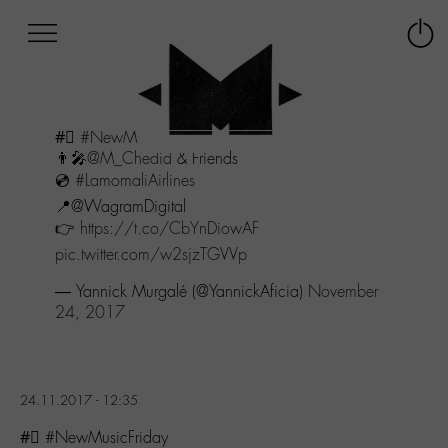
Afficher
Panneau de gestion des cookies
Labo
Connex
-
le
M-
menu
Aller
#⃣
#NewMusicFriday
au
👨‍🎤
@M_Chedid
& Friends
menu
💿
#LamomaliAirlines
Aller
au
📍@WagramDigital
contenu
👉
https://t.co/CbYnDiowAF
Aller
pic.twitter.com/w2sjzTGVVp
à
la
— Yannick Murgalé (@YannickAficia)
November
recherche
24, 2017
24.11.2017 - 12:35
#⃣ #NewMusicFriday