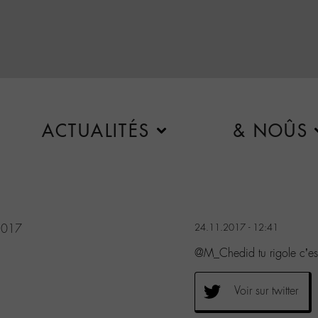
ACTUALITÉS
& NOÛS
2017
24.11.2017 - 12:41
@M_Chedid tu rigole c’est 
Voir sur twitter