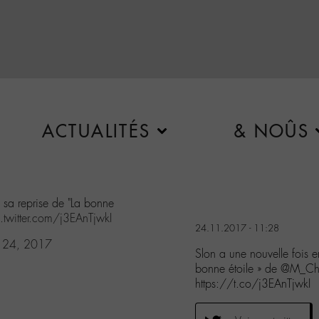
ACTUALITÉS
& NOÛS
c sa reprise de "La bonne
.twitter.com/j3EAnTjwkI
24.11.2017 - 11:28
 24, 2017
Slon a une nouvelle fois e
bonne étoile » de @M_Ch
https://t.co/j3EAnTjwkI