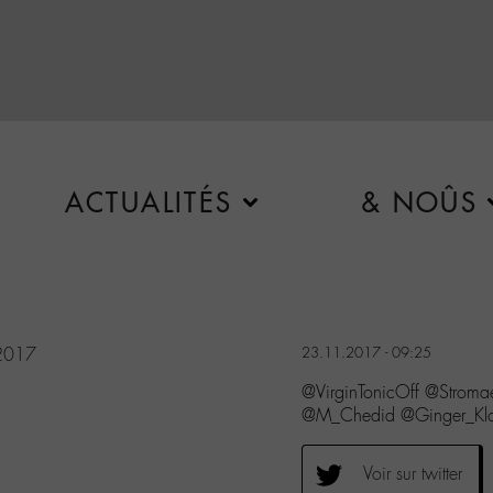
ACTUALITÉS
& NOÛS
2017
23.11.2017 - 09:25
@VirginTonicOff @Stroma
@M_Chedid @Ginger_Klo M
Voir sur twitter