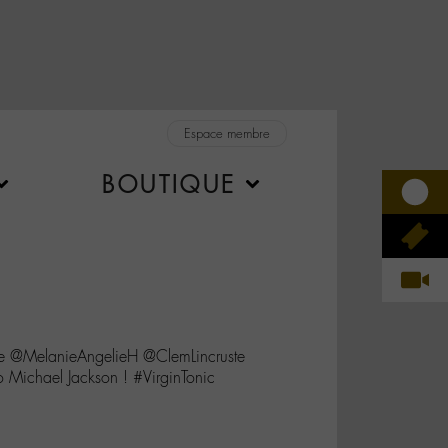
Espace membre
BOUTIQUE
e @MelanieAngelieH @ClemLincruste
ichael Jackson ! #VirginTonic