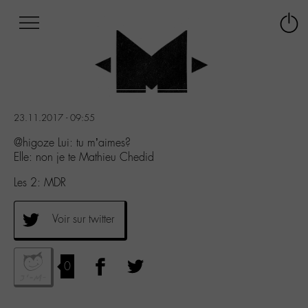
Afficher
Panneau de gestion des cookies
Labo
Connex
-
le
M-
menu
Aller
au
menu
23.11.2017 - 09:55
Aller
au
@higoze Lui: tu m’aimes?
contenu
Elle: non je te Mathieu Chedid
Aller
Les 2: MDR
à
la
recherche
Voir sur twitter
0