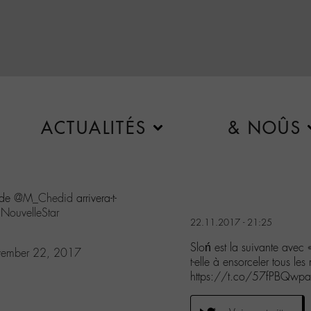
ACTUALITÉS
& NOÛS
» de
@M_Chedid
arrivera-t-
NouvelleStar
22.11.2017 - 21:25
Sloń est la suivante avec
ember 22, 2017
t-elle à ensorceler tous l
https://t.co/57fPBQwp