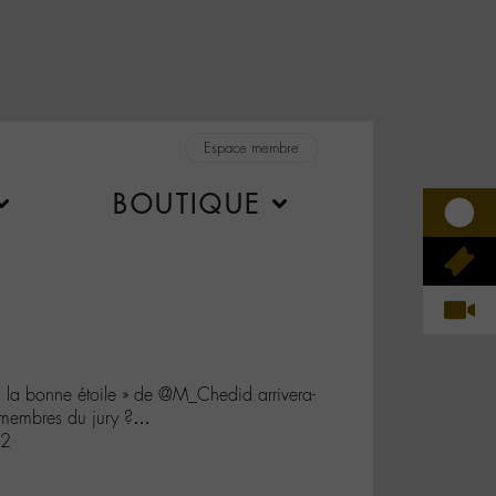
Espace membre
BOUTIQUE
 « la bonne étoile » de @M_Chedid arrivera-
es membres du jury ?…
a2