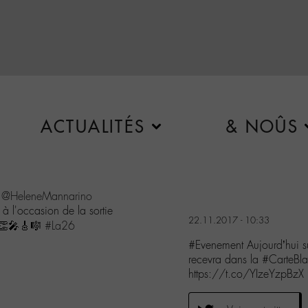
ACTUALITÉS
& NOÛS
,
@HeleneMannarino
à l'occasion de la sortie
22.11.2017 - 10:33
👏🎤🎸🎼
#La26
#Evenement Aujourd’hui 
recevra dans la #CarteB
https://t.co/YIzeYzpBzX