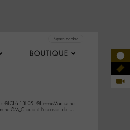
Espace membre
BOUTIQUE
sur @LCI à 13h05, @HeleneMannarino
lanche @M_Chedid à l’occasion de l…