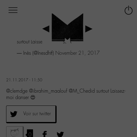
Afficher
Panneau de gestion des cookies
Labo
Connex
-
le
M-
menu
Aller
surtout Laissez-moi danser 😍
au
menu
— Inès (@Inesdhtf)
November 21, 2017
Aller
au
contenu
Aller
21.11.2017 - 11:50
à
la
@clemdge @ibrahim_maalouf @M_Chedid surtout Laissez-
recherche
moi danser 😍
Voir sur twitter
0