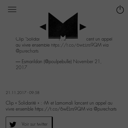
Afficher
Panneau de gestion des cookies
Labo
Connex
-
le
M-
menu
Aller
Clip "Solidarité" : -M- et Lamomali lancent un appel
au
au vivre ensemble
https://t.co/6wELrrs9QM
via
menu
@purecharts
Aller
au
— Esmarildan (@poulpebulle)
November 21,
contenu
2017
Aller
à
la
recherche
21.11.2017 - 09:58
Clip « Solidarité » : -M- et Lamomali lancent un appel au
vivre ensemble https://t.co/6wELrrs9QM via @purecharts
Voir sur twitter