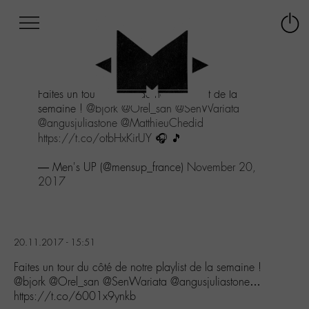
Afficher
Panneau de gestion des cookies
Labo
Connex
-
le
M-
menu
Aller
Faites un tour du côté de notre playlist de la
au
semaine !
@bjork
@Orel_san
@SenWariata
menu
@angusjuliastone
@MatthieuChedid
Aller
https://t.co/otbHxKirUY
🎧 🎵
au
contenu
— Men's UP (@mensup_france)
November 20,
Aller
2017
à
la
recherche
20.11.2017 - 15:51
Faites un tour du côté de notre playlist de la semaine !
@bjork @Orel_san @SenWariata @angusjuliastone…
https://t.co/6001x9ynkb