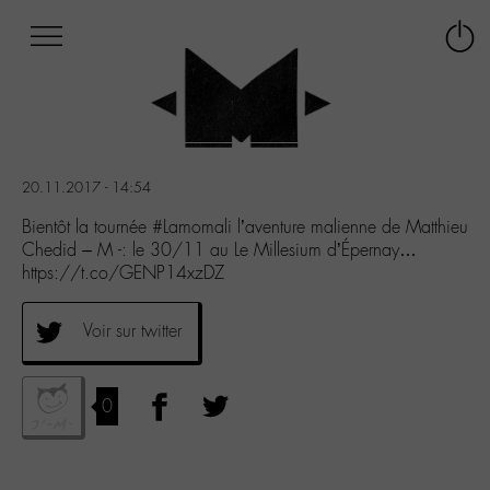
Afficher
Panneau de gestion des cookies
Labo
Connex
-
le
M-
menu
Aller
au
menu
20.11.2017 - 14:54
Aller
au
Bientôt la tournée #Lamomali l’aventure malienne de Matthieu
contenu
Chedid – M -: le 30/11 au Le Millesium d’Épernay…
Aller
https://t.co/GENP14xzDZ
à
la
Voir sur twitter
recherche
0