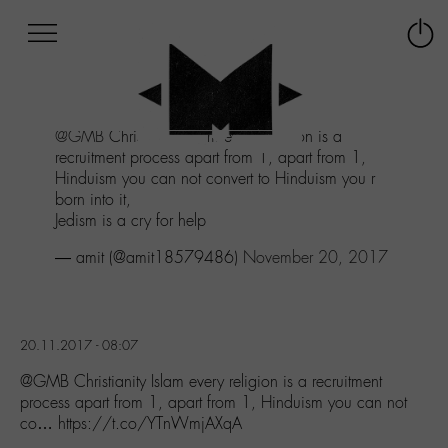
Afficher
Panneau de gestion des cookies
Labo
Connex
-
le
M-
menu
Aller
@GMB
Christianity Islam every religion is a
au
recruitment process apart from 1, apart from 1,
menu
Hinduism you can not convert to Hinduism you r
Aller
born into it,
au
Jedism is a cry for help
contenu
Aller
— amit (@amit18579486)
November 20, 2017
à
la
recherche
20.11.2017 - 08:07
@GMB Christianity Islam every religion is a recruitment
process apart from 1, apart from 1, Hinduism you can not
co… https://t.co/YTnWmjAXqA