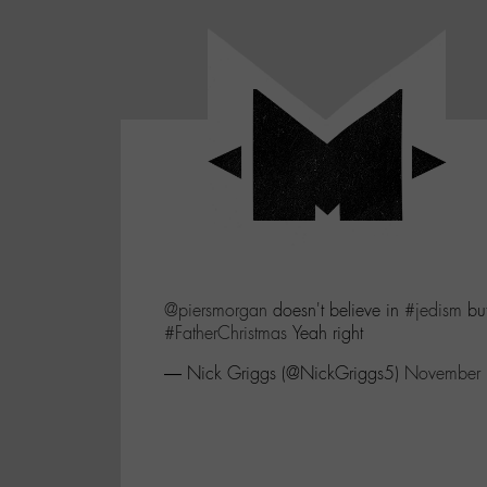
Panneau de gestion des cookies
LABO
-
Aller
Laboratoire
au
poétique
M-
menu
et
musical
Aller
autour
au
de
contenu
l'univers
Aller
de
-
à
M-
@piersmorgan
doesn't believe in
#jedism
but
la
#FatherChristmas
Yeah right
recherche
— Nick Griggs (@NickGriggs5)
November