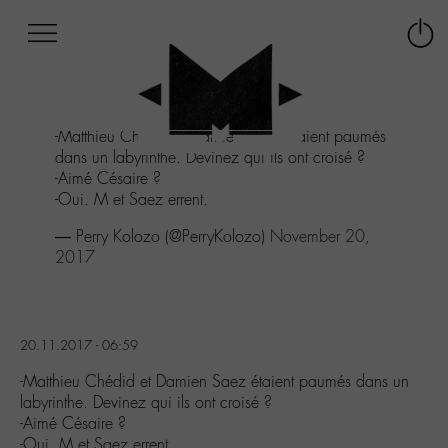
Afficher
Panneau de gestion des cookies
Labo
Connex
-
le
M-
menu
Aller
-Matthieu Chédid et Damien Saez étaient paumés
au
dans un labyrinthe. Devinez qui ils ont croisé ?
menu
-Aimé Césaire ?
Aller
-Oui. M et Saez errent.
au
contenu
— Perry Kolozo (@PerryKolozo)
November 20,
Aller
2017
à
la
recherche
20.11.2017 - 06:59
-Matthieu Chédid et Damien Saez étaient paumés dans un
labyrinthe. Devinez qui ils ont croisé ?
-Aimé Césaire ?
-Oui. M et Saez errent.