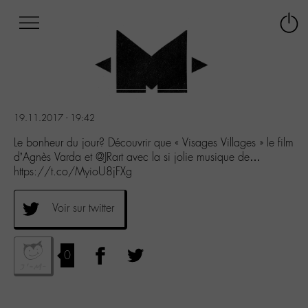
Afficher
Panneau de gestion des cookies
Labo
Connex
-
le
M-
menu
Aller
au
menu
19.11.2017 - 19:42
Aller
au
Le bonheur du jour? Découvrir que « Visages Villages » le film
contenu
d’Agnès Varda et @JRart avec la si jolie musique de…
Aller
https://t.co/MyioU8jFXg
à
la
Voir sur twitter
recherche
0