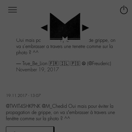
Afficher
Panneau de gestion des cookies
Labo
Connex
-
le
M-
menu
Aller
Oui mais pour éviter la propagation de grippe, on
au
va s'embrasser à travers une fenêtre comme sur la
menu
photo ? ^^
Aller
au
— True_Be_Lion 🇫🇷 🇮🇱 🇵🇸 ☮️ (@Freuderic)
contenu
November 19, 2017
Aller
à
la
recherche
19.11.2017 - 13:07
@TWIT4SHKPNK @M_Chedid Oui mais pour éviter la
propagation de grippe, on va s’embrasser à travers une
fenêtre comme sur la photo ? ^^