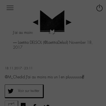
Afficher
Panneau de gestion des cookies
Labo
Connex
-
le
M-
menu
Aller
J'ai au moins mis un I en pluuuuuus✌
au
menu
— Laetitia DELSOL (@LaetitiaDelsol)
November 18,
Aller
2017
au
contenu
Aller
à
la
18.11.2017 - 23:11
recherche
@M_Chedid J’ai au moins mis un I en pluuuuuus✌
Voir sur twitter