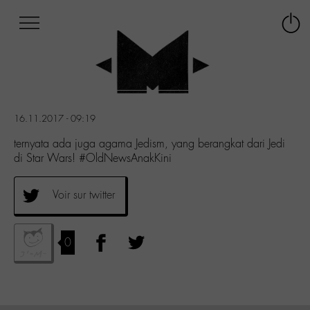
Afficher
Panneau de gestion des cookies
Labo
Connex
-
le
M-
menu
Aller
au
menu
16.11.2017 - 09:19
Aller
au
ternyata ada juga agama Jedism, yang berangkat dari Jedi
contenu
di Star Wars! #OldNewsAnakKini
Aller
à
Voir sur twitter
la
recherche
0