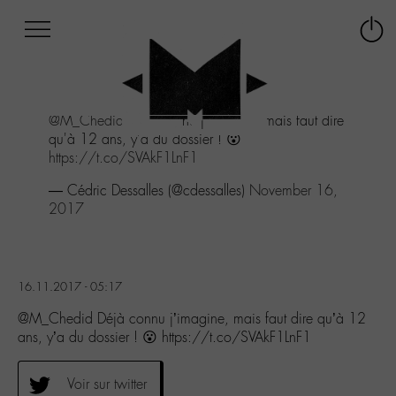
Afficher
Panneau de gestion des cookies
Labo
Connex
-
le
M-
menu
Aller
@M_Chedid
Déjà connu j'imagine, mais faut dire
au
qu'à 12 ans, y'a du dossier ! 😮
menu
https://t.co/SVAkF1LnF1
Aller
au
— Cédric Dessalles (@cdessalles)
November 16,
contenu
2017
Aller
à
la
recherche
16.11.2017 - 05:17
@M_Chedid Déjà connu j’imagine, mais faut dire qu’à 12
ans, y’a du dossier ! 😮 https://t.co/SVAkF1LnF1
Voir sur twitter