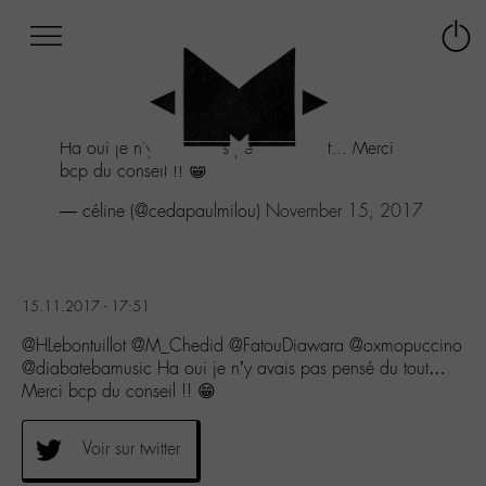
Afficher
Panneau de gestion des cookies
Labo
Connex
-
le
M-
menu
Aller
Ha oui je n'y avais pas pensé du tout... Merci
au
bcp du conseil !! 😁
menu
Aller
— céline (@cedapaulmilou)
November 15, 2017
au
contenu
Aller
à
15.11.2017 - 17:51
la
recherche
@HLebontuillot @M_Chedid @FatouDiawara @oxmopuccino
@diabatebamusic Ha oui je n’y avais pas pensé du tout…
Merci bcp du conseil !! 😁
Voir sur twitter