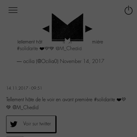
Afficher
Panneau de gestion des cookies
Labo
Connex
-
le
M-
menu
Aller
Tellement hâte de le voir en avant première
au
#solidarite
❤️💛💚
@M_Chedid
menu
Aller
— ocilia (@Ocilia0)
November 14, 2017
au
contenu
Aller
à
la
14.11.2017 - 09:51
recherche
Tellement hâte de le voir en avant première #solidarite ❤️💛
💚 @M_Chedid
Voir sur twitter