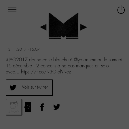
Afficher
Panneau de gestion des cookies
Labo
Connex
-
le
M-
menu
Aller
au
menu
13.11.2017 - 16:07
Aller
au
#JAG2017 donne carte blanche à @yaronherman le samedi
contenu
16 décembre ! 2 concerts à ne pas manquer, en solo
Aller
avec… https://t.co/93OjolV9ez
à
la
Voir sur twitter
recherche
0