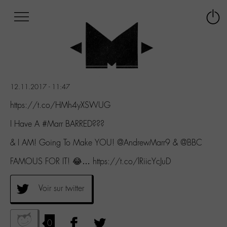
Afficher
Panneau de gestion des cookies
Labo
Connex
-
le
M-
menu
Aller
au
menu
12.11.2017 - 11:47
Aller
au
https://t.co/HMh4yXSWUG
contenu
I Have A #Marr BARRED???
Aller
à
& I AM! Going To Make YOU! @AndrewMarr9 & @BBC
la
recherche
FAMOUS FOR IT! 😂… https://t.co/lRiicYcJuD
Voir sur twitter
0