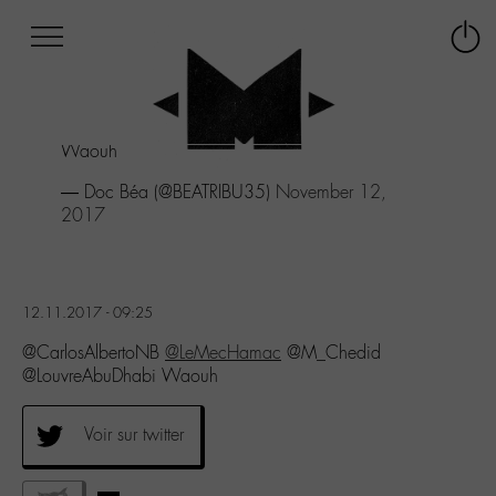
Afficher
Panneau de gestion des cookies
Labo
Connex
-
le
M-
menu
Aller
Waouh
au
menu
— Doc Béa (@BEATRIBU35)
November 12,
Aller
2017
au
contenu
Aller
à
12.11.2017 - 09:25
la
recherche
@CarlosAlbertoNB
@LeMecHamac
@M_Chedid
@LouvreAbuDhabi Waouh
Voir sur twitter