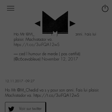
Afficher
Panneau de gestion des cookies
Labo
Connex
-
le
M-
menu
Aller
Ho Mr
@M_Chedid
va s y pour son anni. Fais lui
au
plaisir. Machistador va.
menu
https://t.co/3uiFQA12wS
Aller
au
— ced l humour de merde ( pas certifié)
contenu
(@c6cevableue)
November 12, 2017
Aller
à
la
recherche
12.11.2017 - 09:27
Ho Mr @M_Chedid va s y pour son anni. Fais lui plaisir.
Machistador va. https://t.co/3uiFQA12wS
Voir sur twitter