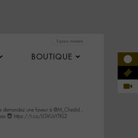
Espace membre
BOUTIQUE
vous demandez une faveur à @M_Chedid ,
z pas 😇 https://t.co/LGVUsYTKL2