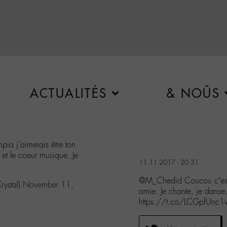
ACTUALITÉS
& NOÛS
ia j'aimerais être ton
 et le coeur musique. Je
11.11.2017 - 20:31
@M_Chedid Coucou c’est K
rystal)
November 11,
amie. Je chante, je danse,
https://t.co/LCGpfUnc1