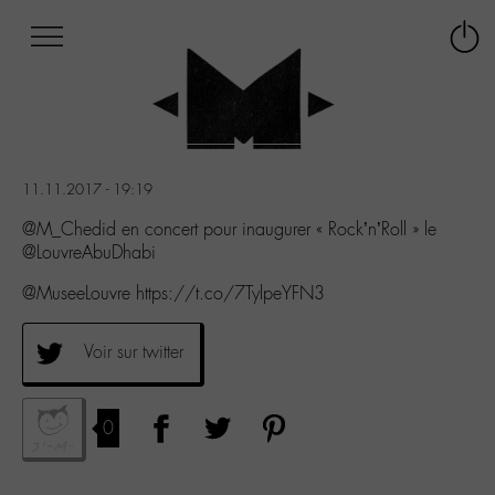
Afficher
Panneau de gestion des cookies
Labo
Connex
-
le
M-
menu
Aller
au
menu
11.11.2017 - 19:19
Aller
au
@M_Chedid en concert pour inaugurer « Rock’n’Roll » le
contenu
@LouvreAbuDhabi
Aller
@MuseeLouvre https://t.co/7TylpeYFN3
à
la
recherche
Voir sur twitter
0