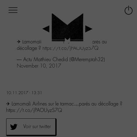
Afficher
Panneau de gestion des cookies
Labo
Connex
-
le
M-
menu
Aller
✈ Lamomali Airlines sur le tarmac...parés au
au
décollage ?
https://t.co/jPAOUyzS7Q
menu
Aller
— Actu Matthieu Chedid (@Meremptah32)
au
November 10, 2017
contenu
Aller
à
la
10.11.2017 - 13:31
recherche
✈ Lamomali Airlines sur le tarmac…parés au décollage ?
https://t.co/jPAOUyzS7Q
Voir sur twitter