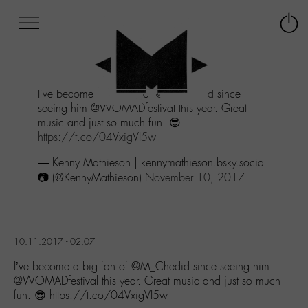
Afficher
Panneau de gestion des cookies
Labo
Connex
-
le
M-
menu
Aller
I've become a big fan of
@M_Chedid
since
au
seeing him @WOMADfestival this year. Great
menu
music and just so much fun. 😎
Aller
https://t.co/04VxigVI5w
au
contenu
— Kenny Mathieson | kennymathieson.bsky.social
Aller
📷 (@KennyMathieson)
November 10, 2017
à
la
recherche
10.11.2017 - 02:07
I’ve become a big fan of @M_Chedid since seeing him
@WOMADfestival this year. Great music and just so much
fun. 😎 https://t.co/04VxigVI5w