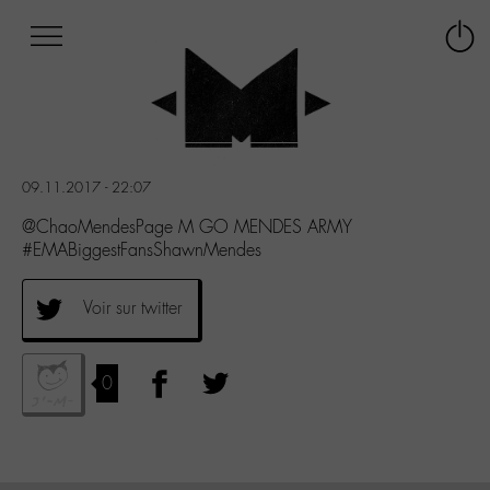
Afficher
Panneau de gestion des cookies
Labo
Connex
-
le
M-
menu
Aller
au
menu
09.11.2017 - 22:07
Aller
au
@ChaoMendesPage M GO MENDES ARMY
contenu
#EMABiggestFansShawnMendes
Aller
à
Voir sur twitter
la
recherche
0