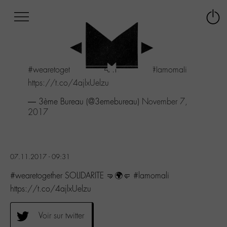
Afficher
Panneau de gestion des cookies
Labo
Connex
-
le
M-
menu
Aller
#wearetogether
SOLIDARITE 🤜🌍🤛
#lamomali
au
menu
https://t.co/4ajlxUelzu
Aller
— 3ème Bureau (@3emebureau)
November 7,
au
2017
contenu
Aller
à
la
recherche
07.11.2017 - 09:31
#wearetogether SOLIDARITE 🤜🌍🤛 #lamomali
https://t.co/4ajlxUelzu
Voir sur twitter