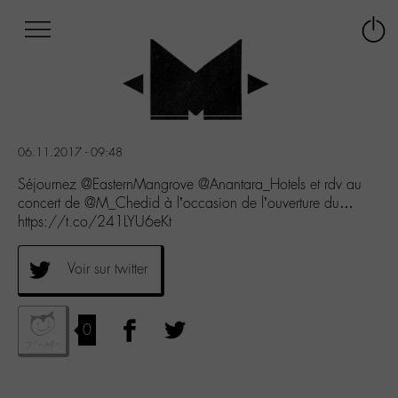
Afficher
Panneau de gestion des cookies
Labo
Connex
-
le
M-
menu
Aller
au
menu
06.11.2017 - 09:48
Aller
au
Séjournez @EasternMangrove @Anantara_Hotels et rdv au
contenu
concert de @M_Chedid à l’occasion de l’ouverture du…
Aller
https://t.co/241LYU6eKt
à
la
Voir sur twitter
recherche
0