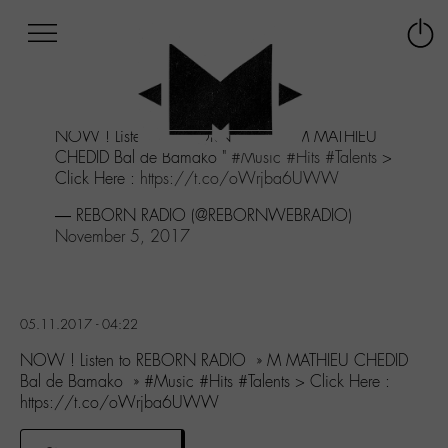
Afficher
Panneau de gestion des cookies
Labo
Connex
-
le
M-
menu
Aller
NOW ! Listen to REBORN RADIO " M MATHIEU
au
CHEDID Bal de Bamako "
#Music
#Hits
#Talents
>
menu
Click Here :
https://t.co/oWrjba6UWW
Aller
au
— REBORN RADIO (@REBORNWEBRADIO)
contenu
November 5, 2017
Aller
à
la
recherche
05.11.2017 - 04:22
NOW ! Listen to REBORN RADIO » M MATHIEU CHEDID
Bal de Bamako » #Music #Hits #Talents > Click Here :
https://t.co/oWrjba6UWW