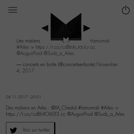
Afficher
Panneau de gestion des cookies
Labo
Connex
-
le
M-
menu
Aller
Des maliens en Arles :
@M_Chedid
#lamomali
au
#Arles
->
https://t.co/cdBhXO60l3
cc
menu
@AuguriProd
@Suds_a_Arles
Aller
au
— concerts en boîte (@concertsenboite)
November
contenu
4, 2017
Aller
à
la
recherche
04.11.2017 - 20:01
Des maliens en Arles : @M_Chedid #lamomali #Arles ->
https://t.co/cdBhXO60l3 cc @AuguriProd @Suds_a_Arles
Voir sur twitter